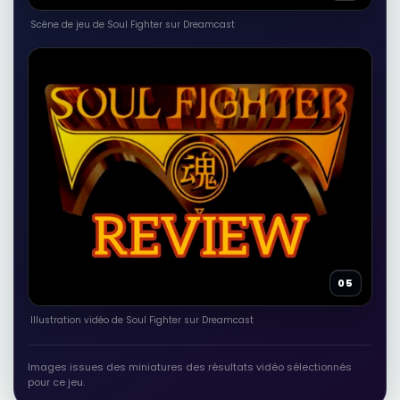
RÉSULTAT RAKUTEN À VÉRIFIER
The Fight for the Soul of the
Scène de jeu de Soul Fighter sur Dreamcast
Democratic Party
Autres produits liés
Voir sur Rakuten →
RÉSULTAT RAKUTEN À VÉRIFIER
Soul Seller Fight Against Time
Autres produits liés
Voir sur Rakuten →
RÉSULTAT RAKUTEN À VÉRIFIER
The Power of darkness: Trapped in
05
the grip mansion of darkness, one
man's fight for survival and to save
his soul
Illustration vidéo de Soul Fighter sur Dreamcast
Autres produits liés
Voir sur Rakuten →
Images issues des miniatures des résultats vidéo sélectionnés
pour ce jeu.
RÉSULTAT RAKUTEN À VÉRIFIER