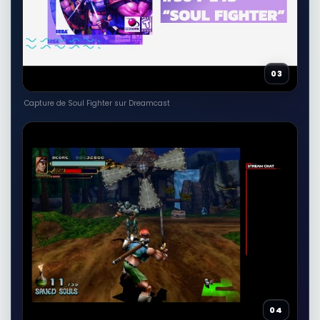
🎮
Autres produits liés
35,41 EUR
Voir sur Rakuten →
03
RÉSULTAT RAKUTEN À VÉRIFIER
We Fight Monsters: Wisdom and
inspiration that speak to the
Capture de Soul Fighter sur Dreamcast
🎮
warrior's soul
Autres produits liés
38,17 EUR
Voir sur Rakuten →
RÉSULTAT RAKUTEN À VÉRIFIER
The Devil, his demons, and the fight
for our souls
🎮
Autres produits liés
21,91 EUR
Voir sur Rakuten →
04