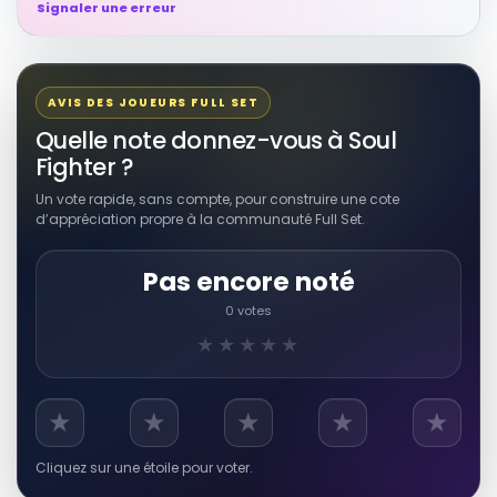
Signaler une erreur
RÉSULTAT RAKUTEN À VÉRIFIER
The Fight for My Soul
Autres produits liés
39,18 EUR
AVIS DES JOUEURS FULL SET
Voir sur Rakuten →
Quelle note donnez-vous à Soul
Fighter ?
RÉSULTAT RAKUTEN À VÉRIFIER
Un vote rapide, sans compte, pour construire une cote
CONSOLES + 58 / DBZ LE FILM / SOUL
d’appréciation propre à la communauté Full Set.
EDGE / X-MEN VS STREET FIGHTER / N°
58
Autres produits liés
Pas encore noté
7,30 EUR
0 votes
Voir sur Rakuten →
★★★★★
RÉSULTAT RAKUTEN À VÉRIFIER
The Fight for the Soul of the
★
★
★
★
★
Democratic Party
Autres produits liés
Cliquez sur une étoile pour voter.
32,52 EUR