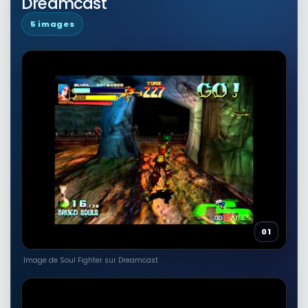
Dreamcast
Breaking Free of Soul Cancers: How
to Find them and Fight Them
🎮
Paperback Book by Bill Fleming Jr.
5 images
Autres produits liés
32,03 EUR
Voir sur Rakuten →
RÉSULTAT RAKUTEN À VÉRIFIER
No Going Back - The Fight for
Turkeys Soul: The Insider Story of
🎮
The Upheaval in Turkey
Autres produits liés
31,76 EUR
Voir sur Rakuten →
01
RÉSULTAT RAKUTEN À VÉRIFIER
Belmont Height: A Tale of Faith,
Family, and the Fight for a
Image de Soul Fighter sur Dreamcast
🎮
Community's Soul
Autres produits liés
30,63 EUR