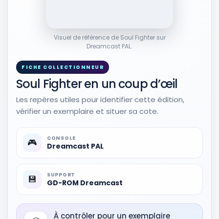
Musiques et OST
2
RÉSULTAT RAKUTEN À VÉRIFIER
Visuel de référence de Soul Fighter sur
Beneath the Well of Souls, the Fight
Dreamcast PAL.
for the Lost Treasures of the Great
Temple of Jerusalem
FICHE COLLECTIONNEUR
Musiques et OST
46,84 EUR
Soul Fighter en un coup d’œil
Voir sur Rakuten →
Les repères utiles pour identifier cette édition,
vérifier un exemplaire et situer sa cote.
RÉSULTAT RAKUTEN À VÉRIFIER
Disque Vinyle 33t Kung Fu Fighter /
Kung Fu Fighting / Changing Times /
CONSOLE
🎮
Blue Eyed Soul / Dance The Kung Fu /
Dreamcast PAL
Never Had This Dream Before
Musiques et OST
4,00 EUR
SUPPORT
💾
Voir sur Rakuten →
GD-ROM Dreamcast
Autres produits liés
43
À contrôler pour un exemplaire