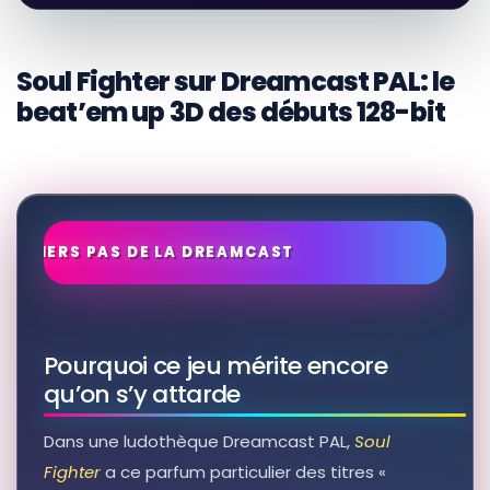
Empress Of Revolt: Me-Katilili's fight
for the motherland's soul
Autres produits liés
Soul Fighter sur Dreamcast PAL: le
Voir sur Rakuten →
beat’em up 3D des débuts 128-bit
RÉSULTAT RAKUTEN À VÉRIFIER
What Darkens The Sun: My Fight For
My Own Soul
Autres produits liés
Voir sur Rakuten →
RÉSULTAT RAKUTEN À VÉRIFIER
The Power of darkness: Trapped in
the grip mansion of darkness, one
man's fight for survival and to save
Pourquoi ce jeu mérite encore
his soul
Autres produits liés
qu’on s’y attarde
Voir sur Rakuten →
Dans une ludothèque Dreamcast PAL,
Soul
Fighter
a ce parfum particulier des titres «
RÉSULTAT RAKUTEN À VÉRIFIER