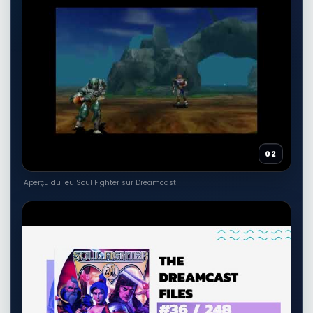
Voir sur Rakuten →
RÉSULTAT RAKUTEN À VÉRIFIER
Kingdom of God or Kingdom of
Men?: Christian Nationalism,
🎮
Project 2025, and the Fight for
Americas Soul
Autres produits liés
27,00 EUR
Voir sur Rakuten →
02
RÉSULTAT RAKUTEN À VÉRIFIER
Aperçu du jeu Soul Fighter sur Dreamcast
The Cosmic Tapestry: The Fight for
Realitys Soul
🎮
Autres produits liés
25,97 EUR
Voir sur Rakuten →
RÉSULTAT RAKUTEN À VÉRIFIER
Fight For You (Broken Souls)