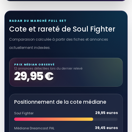
Voir sur Rakuten →
RÉSULTAT RAKUTEN À VÉRIFIER
RADAR DU MARCHÉ FULL SET
Ashura The Soul Fight
Cote et rareté de Soul Fighter
Autres produits liés
3,00 EUR
Comparaison calculée à partir des fiches et annonces
Voir sur Rakuten →
actuellement indexées.
RÉSULTAT RAKUTEN À VÉRIFIER
PRIX MÉDIAN OBSERVÉ
Fight for my soul
12 annonces détectées lors du dernier relevé
29,95 €
Autres produits liés
7,49 EUR
Voir sur Rakuten →
Positionnement de la cote médiane
RÉSULTAT RAKUTEN À VÉRIFIER
Blue Blood And Mutiny: The Fight For
29,95 euros
Soul Fighter
The Soul Of Morgan Stanley
Autres produits liés
39,45 euros
Médiane Dreamcast PAL
5,37 EUR