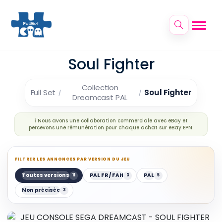
Soul Fighter
Collection
Full Set
Soul Fighter
Dreamcast PAL
ℹ️ Nous avons une collaboration commerciale avec eBay et
percevons une rémunération pour chaque achat sur eBay EPN.
FILTRER LES ANNONCES PAR VERSION DU JEU
Toutes versions
PAL FR / FAH
PAL
11
3
5
Non précisée
3