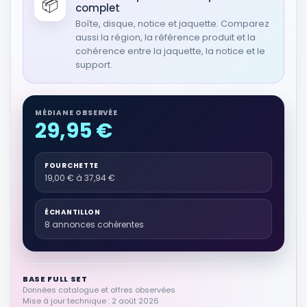
📦
complet
RÉSULTAT RAKUTEN À VÉRIFIER
Lenny Kravitz ? Super Soul Fighter
Boîte, disque, notice et jaquette. Comparez
(JAPON)
aussi la région, la référence produit et la
Autres produits liés
cohérence entre la jaquette, la notice et le
9,00 EUR
support.
Voir sur Rakuten →
MÉDIANE OBSERVÉE
RÉSULTAT RAKUTEN À VÉRIFIER
29,95 €
J Soul Brothers FIGHTER
Autres produits liés
24,99 EUR
FOURCHETTE
19,00 € à 37,94 €
Voir sur Rakuten →
ÉCHANTILLON
RÉSULTAT RAKUTEN À VÉRIFIER
8 annonces cohérentes
Hellkat - Fight for your soul (uncut)
Autres produits liés
8,63 EUR
BASE FULL SET
Voir sur Rakuten →
Données catalogue et offres observées
Mise à jour technique : 2 août 2026