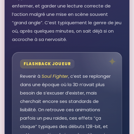
enfermer, et garder une lecture correcte de
Autres produits liés
l’action malgré une mise en scène souvent
Voir sur Rakuten →
“grand angle”. C’est typiquement le genre de jeu
où, après quelques minutes, on sait déjà si on
RÉSULTAT RAKUTEN À VÉRIFIER
Revolutionary Armed Forces of the
accroche à sa nervosité.
pawn. Democracy the fighter
Zourong one hundred patriotic
story Books and soul of China
Autres produits liés
Voir sur Rakuten →
FLASHBACK JOUEUR
Revenir à
Soul Fighter
, c’est se replonger
RÉSULTAT RAKUTEN À VÉRIFIER
Assault on school grounds.
dans une époque où la 3D n’avait plus
Shashenchengren fighter for
democracy Xu Xilin one hundred
besoin de s’excuser d’exister, mais
patriotic story books. Chinese soul
Autres produits liés
cherchait encore ses standards de
Voir sur Rakuten →
lisibilité. On retrouve ces animations
parfois un peu raides, ces effets “ça
claque” typiques des débuts 128-bit, et