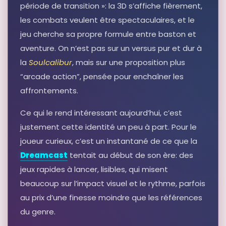
Soul Fighter: Positive Power ParTea:
période de transition »: la 3D s’affiche fièrement,
Spread Positivity & Inspire Others
les combats veulent être spectaculaires, et le
Autres produits liés
jeu cherche sa propre formule entre baston et
Voir sur Rakuten →
aventure. On n’est pas sur un versus pur et dur à
la
Soulcalibur
, mais sur une proposition plus
RÉSULTAT RAKUTEN À VÉRIFIER
Soul super violence fight vol 1 2 3 4
“arcade action”, pensée pour enchaîner les
japanTetsuya Saruwatari
affrontements.
Autres produits liés
Voir sur Rakuten →
Ce qui le rend intéressant aujourd’hui, c’est
justement cette identité un peu à part. Pour le
RÉSULTAT RAKUTEN À VÉRIFIER
joueur curieux, c’est un instantané de ce que la
Breaking The Hold Of Witchcraft:
100 Warfare Prayers To Fight
Dreamcast
tentait au début de son ère: des
Against Witchcraft Attack, Demonic
Attack, Evil Curses And Soul Ties
jeux rapides à lancer, lisibles, qui misent
Autres produits liés
beaucoup sur l’impact visuel et le rythme, parfois
Voir sur Rakuten →
au prix d’une finesse moindre que les références
du genre.
RÉSULTAT RAKUTEN À VÉRIFIER
Fourth and Long: The Fight for the