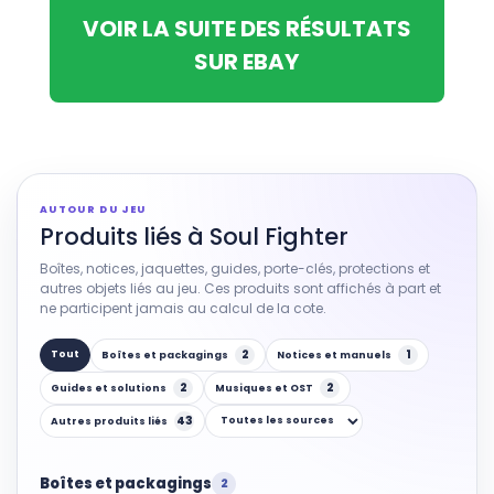
VOIR LA SUITE DES RÉSULTATS
SUR EBAY
AUTOUR DU JEU
Produits liés à Soul Fighter
Boîtes, notices, jaquettes, guides, porte-clés, protections et
autres objets liés au jeu. Ces produits sont affichés à part et
ne participent jamais au calcul de la cote.
2
1
Tout
Boîtes et packagings
Notices et manuels
2
2
Guides et solutions
Musiques et OST
43
Autres produits liés
Boîtes et packagings
2