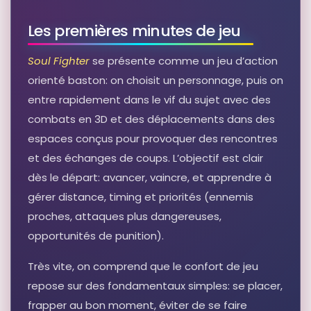
Soul of College Football
Autres produits liés
Les premières minutes de jeu
Voir sur Rakuten →
Soul Fighter
se présente comme un jeu d’action
orienté baston: on choisit un personnage, puis on
RÉSULTAT RAKUTEN À VÉRIFIER
How the South Won the Civil War:
entre rapidement dans le vif du sujet avec des
Oligarchy, Democracy, and the
Continuing Fight for the Soul of
combats en 3D et des déplacements dans des
America
Autres produits liés
espaces conçus pour provoquer des rencontres
Voir sur Rakuten →
et des échanges de coups. L’objectif est clair
dès le départ: avancer, vaincre, et apprendre à
RÉSULTAT RAKUTEN À VÉRIFIER
gérer distance, timing et priorités (ennemis
Soul Full of Coal Dust: A Fight for
Breath and Justice in Appalachia
proches, attaques plus dangereuses,
Autres produits liés
opportunités de punition).
Voir sur Rakuten →
Très vite, on comprend que le confort de jeu
repose sur des fondamentaux simples: se placer,
RÉSULTAT RAKUTEN À VÉRIFIER
Hellkat - Fight for your soul (uncut)
frapper au bon moment, éviter de se faire
[Blu-ray]