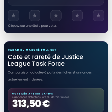
RÉSULTAT RAKUTEN À VÉRIFIER
★
★
★
★
★
Justice League Task Force Vol. 1:
🎮
Purification Plague
Cliquez sur une étoile pour voter.
Autres produits liés
Voir sur Rakuten →
RADAR DU MARCHÉ FULL SET
Cote et rareté de Justice
League Task Force
Comparaison calculée à partir des fiches et annonces
actuellement indexées.
COTE MÉDIANE INDICATIVE
4 annonces détectées lors du dernier relevé
313,50 €