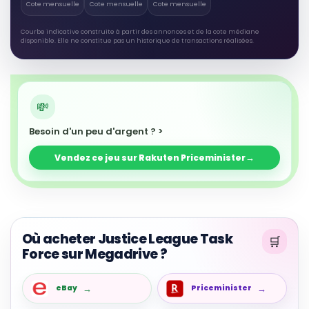
Cote mensuelle
Cote mensuelle
Cote mensuelle
Courbe indicative construite à partir des annonces et de la cote médiane
disponible. Elle ne constitue pas un historique de transactions réalisées.
Besoin d'un peu d'argent ? >
Vendez ce jeu sur Rakuten Priceminister
Où acheter Justice League Task
Force sur Megadrive ?
eBay
Priceminister