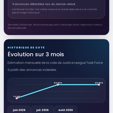
4 annonces détectées lors du dernier relevé.
Confiance limitée. Cet indice mesure la rareté observée sur le marché,
pas le tirage historique.
Données indicatives : les annonces peuvent mélanger états, régions et niveaux
de complétude.
HISTORIQUE DE COTE
Évolution sur 3 mois
Estimation mensuelle de la cote de Justice League Task Force
à partir des annonces indexées.
313,50 €
313,50 €
74,99 €
juin 2026
juil. 2026
août 2026