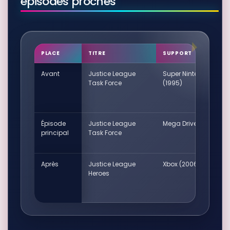
épisodes proches
PLACE
TITRE
SUPPORT
Avant
Justice League
Super Nintendo
Task Force
(1995)
Épisode
Justice League
Mega Drive PAL
principal
Task Force
Après
Justice League
Xbox (2006)
Heroes