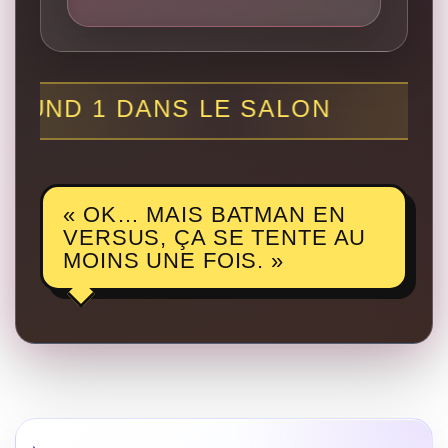
« OK… MAIS BATMAN EN
VERSUS, ÇA SE TENTE AU
MOINS UNE FOIS. »