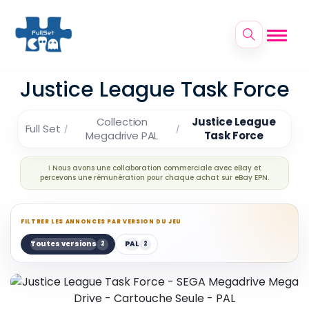
Justice League Task Force
Collection
Justice League
Full Set
Megadrive PAL
Task Force
ℹ️ Nous avons une collaboration commerciale avec eBay et
percevons une rémunération pour chaque achat sur eBay EPN.
FILTRER LES ANNONCES PAR VERSION DU JEU
Toutes versions
PAL
2
2