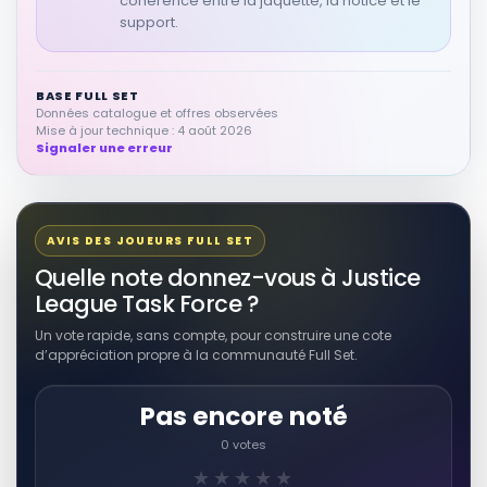
cohérence entre la jaquette, la notice et le
Voir sur Rakuten →
support.
RÉSULTAT RAKUTEN À VÉRIFIER
justice league n° 17 task force
BASE FULL SET
Données catalogue et offres observées
Autres produits liés
Mise à jour technique : 4 août 2026
Signaler une erreur
Voir sur Rakuten →
RÉSULTAT RAKUTEN À VÉRIFIER
AVIS DES JOUEURS FULL SET
JUSTICE LEAGUE TASK FORCE (Série
En Anglais Nos 0 à 28, 33 à 37)
Quelle note donnez-vous à Justice
Autres produits liés
League Task Force ?
Voir sur Rakuten →
Un vote rapide, sans compte, pour construire une cote
d’appréciation propre à la communauté Full Set.
RÉSULTAT RAKUTEN À VÉRIFIER
Justice League Task Force (Comics)
Pas encore noté
🎮
Autres produits liés
0 votes
★★★★★
Voir sur Rakuten →