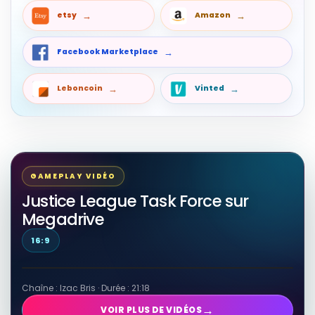
etsy
Amazon
Facebook Marketplace
Leboncoin
Vinted
GAMEPLAY VIDÉO
Justice League Task Force sur
Megadrive
16:9
Chaîne : Izac Bris · Durée : 21:18
→
VOIR PLUS DE VIDÉOS