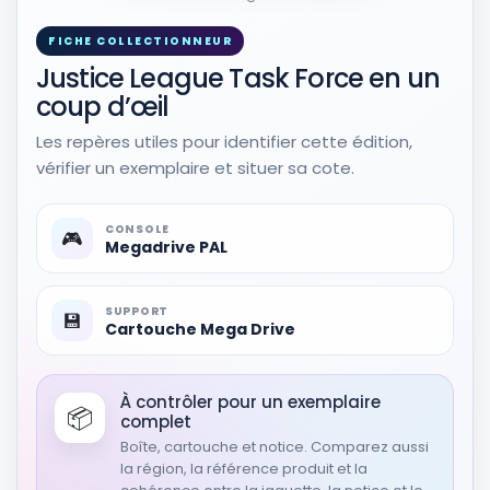
Autres produits liés
Voir sur Rakuten →
FICHE COLLECTIONNEUR
Justice League Task Force en un
coup d’œil
RÉSULTAT RAKUTEN À VÉRIFIER
JUSTICE LEAGUE TASK FORCE N° 2 (
VO ANGLAIS ) JUL 1993
Les repères utiles pour identifier cette édition,
Autres produits liés
vérifier un exemplaire et situer sa cote.
Voir sur Rakuten →
CONSOLE
🎮
Megadrive PAL
RÉSULTAT RAKUTEN À VÉRIFIER
JUSTICE LEAGUE TASK FORCE N° 1 ( VO
ANGLAIS ) JUN 1993
SUPPORT
💾
Autres produits liés
Cartouche Mega Drive
Voir sur Rakuten →
À contrôler pour un exemplaire
📦
RÉSULTAT RAKUTEN À VÉRIFIER
complet
JUSTICE LEAGUE TASK FORCE N° 3 (
Boîte, cartouche et notice. Comparez aussi
VO ANGLAIS ) AUG 1993
la région, la référence produit et la
Autres produits liés