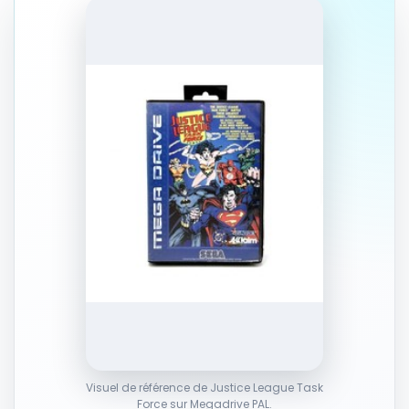
Autres produits liés
29,00 EUR
Voir sur Rakuten →
RÉSULTAT RAKUTEN À VÉRIFIER
Justice League Task Force 14 Mark
Waid
Autres produits liés
Voir sur Rakuten →
RÉSULTAT RAKUTEN À VÉRIFIER
Justice League Task Force 34
Christopher Priest
Autres produits liés
Voir sur Rakuten →
RÉSULTAT RAKUTEN À VÉRIFIER
JUSTICE LEAGUE TASK FORCE N° 4 (
Visuel de référence de Justice League Task
VO ANGLAIS ) SEP 1993
Force sur Megadrive PAL.