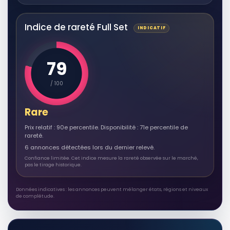
Indice de rareté Full Set
INDICATIF
79
/ 100
Rare
Prix relatif : 90e percentile. Disponibilité : 71e percentile de
rareté.
6 annonces détectées lors du dernier relevé.
Confiance limitée. Cet indice mesure la rareté observée sur le marché,
pas le tirage historique.
Données indicatives : les annonces peuvent mélanger états, régions et niveaux
de complétude.