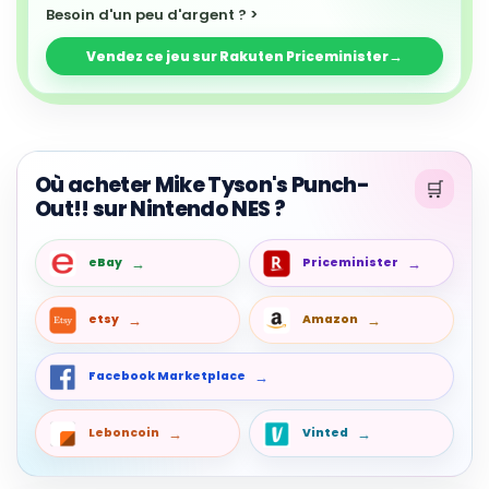
Besoin d'un peu d'argent ? >
Vendez ce jeu sur Rakuten Priceminister
Où acheter Mike Tyson's Punch-
Out!! sur Nintendo NES ?
eBay
Priceminister
etsy
Amazon
Facebook Marketplace
Leboncoin
Vinted