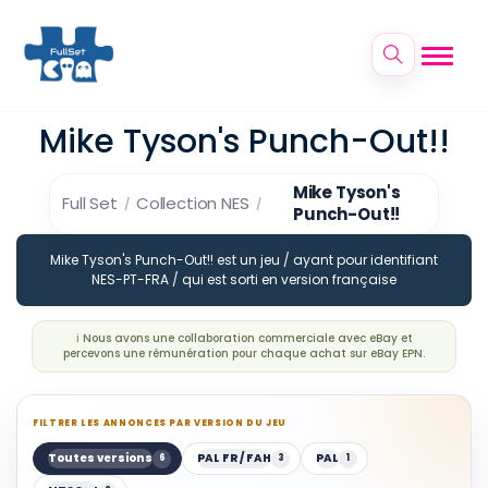
Mike Tyson's Punch-Out!!
Mike Tyson's
Full Set
Collection NES
Punch-Out!!
Mike Tyson's Punch-Out!! est un jeu / ayant pour identifiant
NES-PT-FRA / qui est sorti en version française
ℹ️ Nous avons une collaboration commerciale avec eBay et
percevons une rémunération pour chaque achat sur eBay EPN.
FILTRER LES ANNONCES PAR VERSION DU JEU
Toutes versions
PAL FR / FAH
PAL
6
3
1