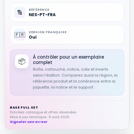
RÉFÉRENCE
🔢
NES-PT-FRA
VERSION FRANÇAISE
🇫🇷
Oui
À contrôler pour un exemplaire
📦
complet
Boîte, cartouche, notice, cale et inserts
selon l’édition. Comparez aussi la région, la
référence produit et la cohérence entre la
jaquette, la notice et le support.
BASE FULL SET
Données catalogue et offres observées
Mise à jour technique : 8 août 2026
Signaler une erreur