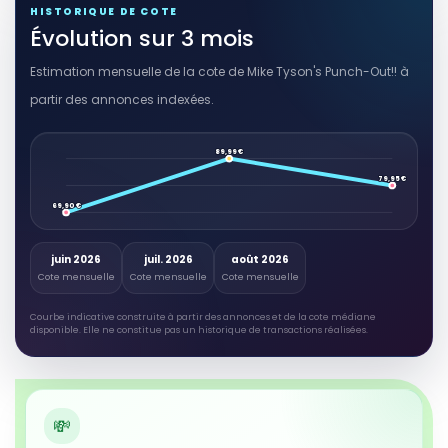
HISTORIQUE DE COTE
Évolution sur 3 mois
Estimation mensuelle de la cote de Mike Tyson's Punch-Out!! à
partir des annonces indexées.
89,99 €
79,95 €
69,90 €
juin 2026
juil. 2026
août 2026
Cote mensuelle
Cote mensuelle
Cote mensuelle
Courbe indicative construite à partir des annonces et de la cote médiane
disponible. Elle ne constitue pas un historique de transactions réalisées.