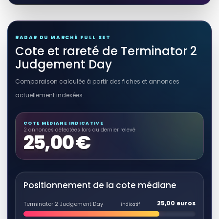
RÉSULTAT RAKUTEN À VÉRIFIER
Terminator Vault: The Complete
Story Behind the Making of The
RADAR DU MARCHÉ FULL SET
Terminator and Terminator 2:
Cote et rareté de Terminator 2
Judgement Day
Autres produits liés
Judgement Day
Voir sur Rakuten →
Comparaison calculée à partir des fiches et annonces
actuellement indexées.
RÉSULTAT RAKUTEN À VÉRIFIER
Terminator Pentalogy Complete 1-5
(5 Discs) DVD Collection:
Terminator 1 / Terminator 2:
COTE MÉDIANE INDICATIVE
Judgement Day / Terminator 3: Rise
2 annonces détectées lors du dernier relevé
Autres produits liés
25,00 €
of the Machines / Terminator 4:
Salvation / Terminator 5: Genisys +
Voir sur Rakuten →
Extras
RÉSULTAT RAKUTEN À VÉRIFIER
Terminator 2: Judgement Day
Positionnement de la cote médiane
[DVD] [1991] [Region 1] [US Import]
[NTSC]
25,00 euros
Terminator 2 Judgement Day
indicatif
Autres produits liés
Voir sur Rakuten →