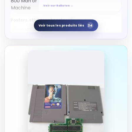
Voir sur Rakuten →
Posters, stickers et cartes
1
24
Voir tous les produits liés
AFFICHES ET DÉCORATION
TERMINATOR 2 : Judgement
Day By Brad Fiedel (2xLP /
570 326-9 UMC 2017 EU)
Mint Sealed with original
Posters, stickers et cartes
Sticker. Arnold
Schwarzenegegger.
Voir sur Rakuten →
Autres produits liés
21
RÉSULTAT RAKUTEN À VÉRIFIER
Sideshow Terminator 2 judgement
day T-1000
Autres produits liés
140,00 EUR