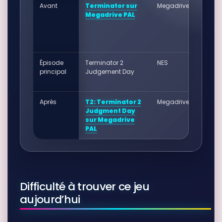
Avant
Terminator sur
Megadrive (PAL)
Megadrive PAL
Épisode
Terminator 2
NES
principal
Judgement Day
Après
T2: Terminator 2
Megadrive (PAL)
Judgment Day
sur Megadrive
PAL
Difficulté à trouver ce jeu
aujourd’hui