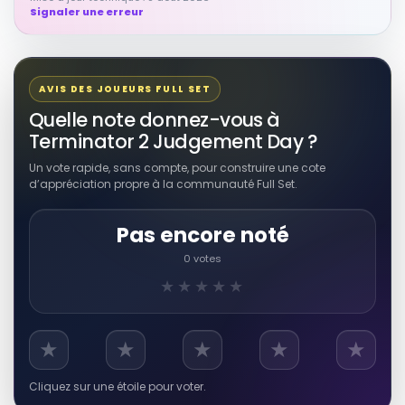
Signaler une erreur
RÉSULTAT RAKUTEN À VÉRIFIER
TERMINATOR 2: JUDGEMENT DAY -
KIMCHIDVD EXCLUSIVE STEELBOOK #1
AVIS DES JOUEURS FULL SET
Autres produits liés
Quelle note donnez-vous à
Voir sur Rakuten →
Terminator 2 Judgement Day ?
Un vote rapide, sans compte, pour construire une cote
RÉSULTAT RAKUTEN À VÉRIFIER
d’appréciation propre à la communauté Full Set.
Terminator Vault: The Complete
Story Behind the Making of the
Terminator and Terminator 2:
Judgement Day
Pas encore noté
Autres produits liés
Voir sur Rakuten →
0 votes
★★★★★
RÉSULTAT RAKUTEN À VÉRIFIER
Terminator Quadrilogy Complete (4
Discs) DVD Collection: Terminator 1
★
★
★
★
★
/ Terminator 2: Judgement Day /
Terminator 3: Rise of the Machines /
Autres produits liés
Terminator 4: Salvation + Extras
Cliquez sur une étoile pour voter.
Voir sur Rakuten →