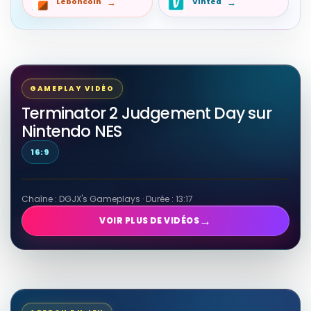
Leboncoin
Vinted
GAMEPLAY VIDÉO
Terminator 2 Judgement Day sur
Nintendo NES
16:9
Chaîne : DGJX's Gameplays · Durée : 13:17
→
VOIR PLUS DE VIDÉOS