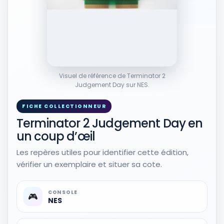
Voir sur Rakuten →
RÉSULTAT RAKUTEN À VÉRIFIER
Terminator 2 - Judgement Day
Autres produits liés
9,50 EUR
Visuel de référence de Terminator 2
Voir sur Rakuten →
Judgement Day sur NES.
FICHE COLLECTIONNEUR
RÉSULTAT RAKUTEN À VÉRIFIER
T2 Terminator 2 Judgement Day
Terminator 2 Judgement Day en
Artisan Extreme Edition DVD
un coup d’œil
Autres produits liés
Les repères utiles pour identifier cette édition,
Voir sur Rakuten →
vérifier un exemplaire et situer sa cote.
RÉSULTAT RAKUTEN À VÉRIFIER
Coffret Terminator Quadrilogy
CONSOLE
🎮
(Judgement Day, Rise) - DVD
NES
Autres produits liés
Voir sur Rakuten →