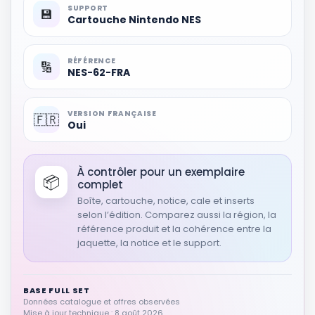
SUPPORT
💾
Cartouche Nintendo NES
RÉSULTAT RAKUTEN À VÉRIFIER
T2 Terminator Judgement Day -
RÉFÉRENCE
The Ultimate Edition Englisch - DVD
🔢
NES-62-FRA
Autres produits liés
Voir sur Rakuten →
VERSION FRANÇAISE
🇫🇷
Oui
RÉSULTAT RAKUTEN À VÉRIFIER
Terminator 2 - Judgement Day:
30th Anniversary SteelBook [Blu-
À contrôler pour un exemplaire
ray] [2021]
📦
complet
Autres produits liés
Boîte, cartouche, notice, cale et inserts
Voir sur Rakuten →
selon l’édition. Comparez aussi la région, la
référence produit et la cohérence entre la
jaquette, la notice et le support.
RÉSULTAT RAKUTEN À VÉRIFIER
Terminator 2 - Judgement day - Pal
Autres produits liés
BASE FULL SET
Données catalogue et offres observées
Voir sur Rakuten →
Mise à jour technique : 8 août 2026