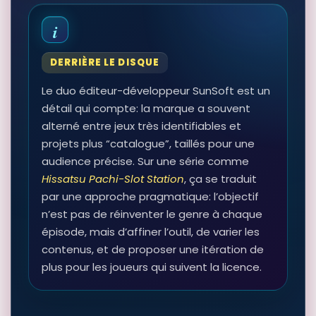
DERRIÈRE LE DISQUE
Le duo éditeur-développeur SunSoft est un
détail qui compte: la marque a souvent
alterné entre jeux très identifiables et
projets plus “catalogue”, taillés pour une
audience précise. Sur une série comme
Hissatsu Pachi-Slot Station
, ça se traduit
par une approche pragmatique: l’objectif
n’est pas de réinventer le genre à chaque
épisode, mais d’affiner l’outil, de varier les
contenus, et de proposer une itération de
plus pour les joueurs qui suivent la licence.