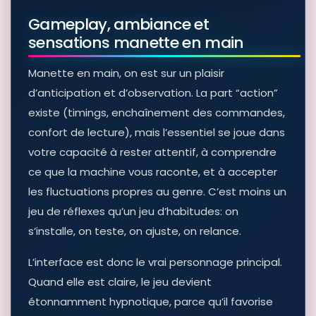
Gameplay, ambiance et
sensations manette en main
Manette en main, on est sur un plaisir
d’anticipation et d’observation. La part “action”
existe (timings, enchaînement des commandes,
confort de lecture), mais l’essentiel se joue dans
votre capacité à rester attentif, à comprendre
ce que la machine vous raconte, et à accepter
les fluctuations propres au genre. C’est moins un
jeu de réflexes qu’un jeu d’habitudes: on
s’installe, on teste, on ajuste, on relance.
L’interface est donc le vrai personnage principal.
Quand elle est claire, le jeu devient
étonnamment hypnotique, parce qu’il favorise