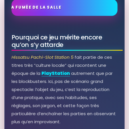
LE BRU
Pourquoi ce jeu mérite encore
qu’on s’y attarde
Hissatsu Pachi-Slot Station 5
fait partie de ces
titres très “culture locale” qui racontent une
époque de la
PlayStation
autrement que par
les blockbusters. Ici, pas de scénario grand
spectacle: l’objet du jeu, c’est la reproduction
d’une pratique, avec ses habitudes, ses
réglages, son jargon, et cette façon très
particulière d’enchaîner les parties en observant
plus qu’en improvisant.