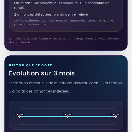
Prix relatif : 64e percentile. Disponibilité : 69e percentile de
rareté.
2 annonces détectées lors du dernier relevé.
Confiance limitée. Cet indice mesure la rareté observée sur le marché,
pas le tirage historique.
Données indicatives : les annonces peuvent mélanger états, régions et niveaux
de complétude.
HISTORIQUE DE COTE
Évolution sur 3 mois
Estimation mensuelle de la cote de Hissatsu Pachi-Slot Station
5 à partir des annonces indexées.
23,00 €
23,00 €
23,00 €