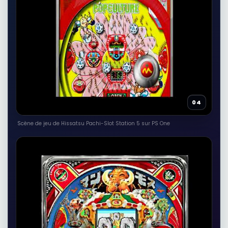
04
Scène de jeu de Hissatsu Pachi-Slot Station 5 sur PS One