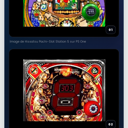
01
Image de Hissatsu Pachi-Slot Station 5 sur PS One
02