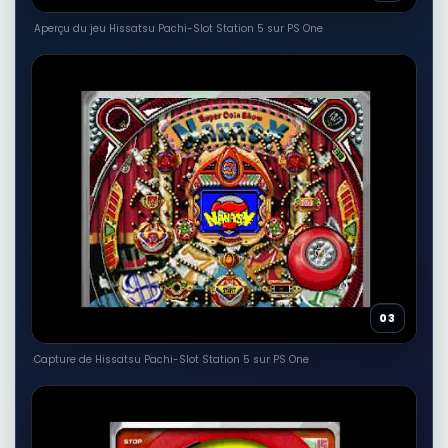
Aperçu du jeu Hissatsu Pachi-Slot Station 5 sur PS One
03
Capture de Hissatsu Pachi-Slot Station 5 sur PS One