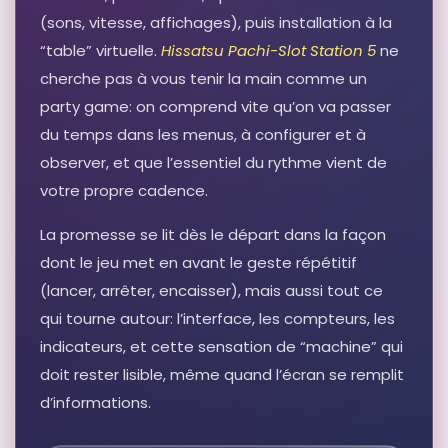
(sons, vitesse, affichages), puis installation à la
“table” virtuelle.
Hissatsu Pachi-Slot Station 5
ne
cherche pas à vous tenir la main comme un
party game: on comprend vite qu’on va passer
du temps dans les menus, à configurer et à
observer, et que l’essentiel du rythme vient de
votre propre cadence.
La promesse se lit dès le départ dans la façon
dont le jeu met en avant le geste répétitif
(lancer, arrêter, encaisser), mais aussi tout ce
qui tourne autour: l’interface, les compteurs, les
indicateurs, et cette sensation de “machine” qui
doit rester lisible, même quand l’écran se remplit
d’informations.