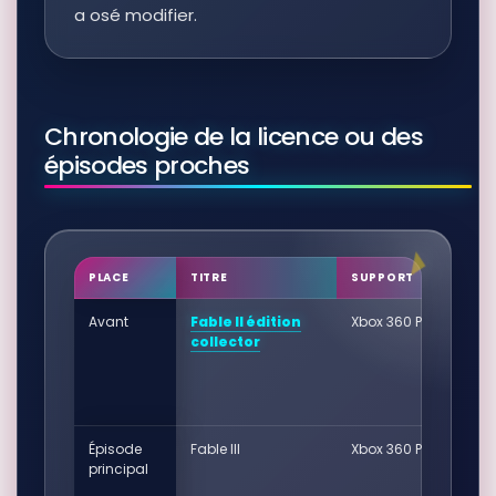
a osé modifier.
Chronologie de la licence ou des
épisodes proches
PLACE
TITRE
SUPPORT
Avant
Fable II édition
Xbox 360 PAL
collector
Épisode
Fable III
Xbox 360 PAL
principal