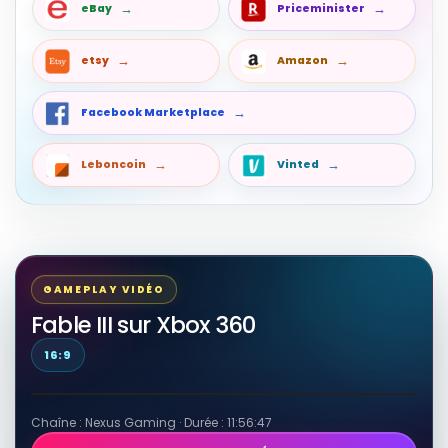
eBay
Priceminister
etsy
Amazon
Facebook Marketplace
Leboncoin
Vinted
GAMEPLAY VIDÉO
Fable III sur Xbox 360
16:9
Chaîne : Nexus Gaming · Durée : 11:56:47