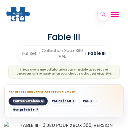
Fable III
Collection Xbox 360
Full Set
Fable III
PAL
ℹ️ Nous avons une collaboration commerciale avec eBay et
percevons une rémunération pour chaque achat sur eBay EPN.
FILTRER LES ANNONCES PAR VERSION DU JEU
Toutes versions
PAL FR / FAH
PAL
12
1
5
Non précisée
6