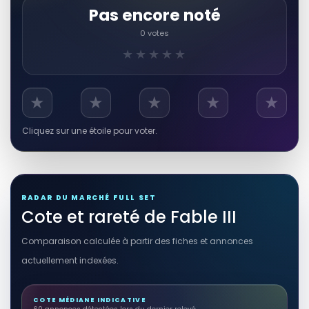
Pas encore noté
0 votes
★★★★★
★
★
★
★
★
Cliquez sur une étoile pour voter.
RADAR DU MARCHÉ FULL SET
Cote et rareté de Fable III
Comparaison calculée à partir des fiches et annonces
actuellement indexées.
COTE MÉDIANE INDICATIVE