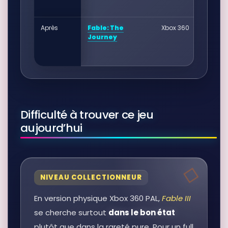
Après
Fable: The
Xbox 360
Journey
Difficulté à trouver ce jeu
aujourd’hui
NIVEAU COLLECTIONNEUR
En version physique Xbox 360 PAL,
Fable III
se cherche surtout
dans le bon état
plutôt que dans la rareté pure. Pour un full