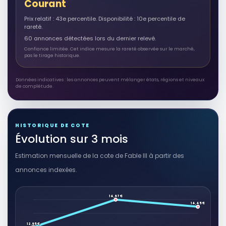
Courant
Prix relatif : 43e percentile. Disponibilité : 10e percentile de
rareté.
60 annonces détectées lors du dernier relevé.
Confiance limitée. Cet indice mesure la rareté observée sur le marché,
pas le tirage historique.
Données indicatives : les annonces peuvent mélanger états, régions et niveaux
de complétude.
HISTORIQUE DE COTE
Évolution sur 3 mois
Estimation mensuelle de la cote de Fable III à partir des
annonces indexées.
14,97 €
14,45 €
12,95 €