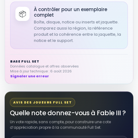
À contrôler pour un exemplaire
📦
complet
Boîte, disque, notice ou inserts et jaquette.
Comparez aussi la région, la référence
produit et la cohérence entre la jaquette, la
notice et le support.
BASE FULL SET
Données catalogue et offres observées
Mise à jour technique : 6 août 2026
Signaler une erreur
AVIS DES JOUEURS FULL SET
Quelle note donnez-vous à Fable III ?
Un vote rapide, sans compte, pour construire une cote
d’appréciation propre à la communauté Full Set.