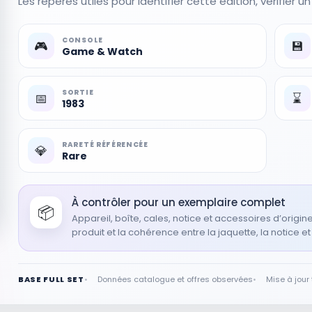
Les repères utiles pour identifier cette édition, vérifier u
CONSOLE
🎮
💾
Game & Watch
SORTIE
📅
⌛
1983
RARETÉ RÉFÉRENCÉE
💎
Rare
ing
934-
À contrôler pour un exemplaire complet
📦
Appareil, boîte, cales, notice et accessoires d’origi
produit et la cohérence entre la jaquette, la notice et
BASE FULL SET
Données catalogue et offres observées
Mise à jour