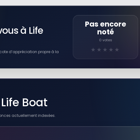
RÉSULTAT RAKUTEN À VÉRIFIER
Life-Boats, Projectiles and
Other Means for Saving Life
Pas encore
Autres produits liés
ous à Life
noté
63,99 EUR
0 votes
Voir sur Rakuten →
★★★★★
cote d’appréciation propre à la
RÉSULTAT RAKUTEN À VÉRIFIER
y: A
Storm Warriors; or, Life-Boat
gh
Work on the Goodwin Sands
Autres produits liés
39,29 EUR
 Life Boat
Voir sur Rakuten →
onces actuellement indexées.
RÉSULTAT RAKUTEN À VÉRIFIER
Tom, The Boater: A Tale Of
rs
English Canal Life
tic
Autres produits liés