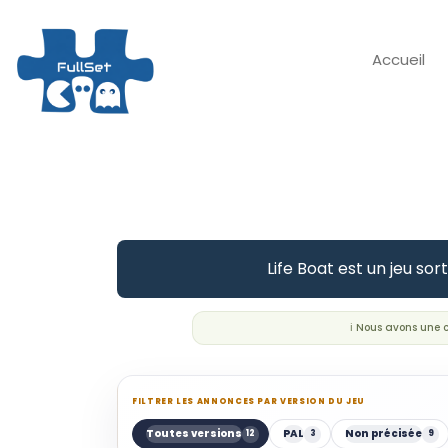
Accueil
Life Boat est un jeu so
ℹ️ Nous avons une
FILTRER LES ANNONCES PAR VERSION DU JEU
Toutes versions
PAL
Non précisée
12
3
9