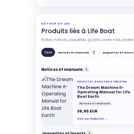
AUTOUR DU JEU
Produits liés à Life Boat
Boîtes, notices, jaquettes, guides, porte-clés, prote
1
Tout
Notices et manuels
Jaquettes et inser
Notices et manuels
1
RÉSULTAT RAKUTEN À VÉRIFIER
The Dream Machine II-
Operating Manual for Life
Boat Earth
Notices et manuels
36,95 EUR
Voir sur Rakuten →
Jaquettes et inserts
1