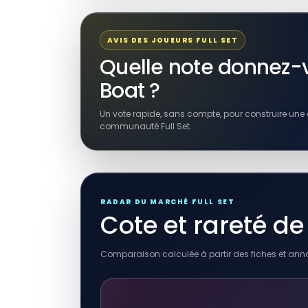
AFFICHES ET DÉCORATION
game watch life boat
décoration pour vitrine
AVIS DES JOUEURS FULL SET
Autres produits liés
Quelle note donnez-v
8,00 EUR
Boat ?
Voir sur eBay →
Un vote rapide, sans compte, pour construire une 
communauté Full Set.
RÉSULTAT RAKUTEN À VÉRIFIER
THE BOAT - Life: The Journe
Journey to Freedom Throu
the Shadow of Death
Autres produits liés
30,14 EUR
RADAR DU MARCHÉ FULL SET
Cote et rareté de
Voir sur Rakuten →
Comparaison calculée à partir des fiches et ann
RÉSULTAT RAKUTEN À VÉRIFIER
2 Sets Swimming Ring
Miniature Boat Life Ring Oa
Canoe Boat Cruise Toy Plas
Sailboat Household
Autres produits liés