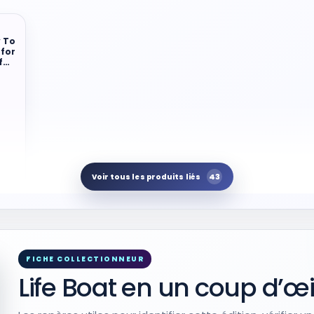
y To
 for
ful
0
43
Voir tous les produits liés
FICHE COLLECTIONNEUR
Life Boat en un coup d’œi