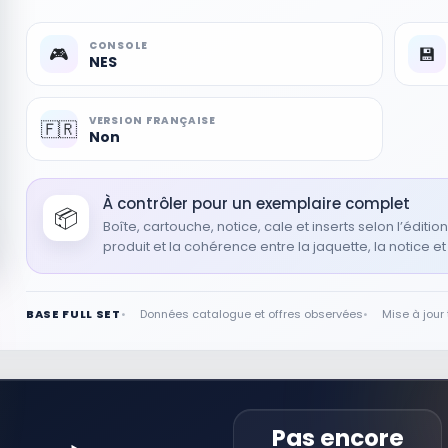
CONSOLE
🎮
💾
NES
VERSION FRANÇAISE
🇫🇷
Non
À contrôler pour un exemplaire complet
📦
Boîte, cartouche, notice, cale et inserts selon l’éditi
produit et la cohérence entre la jaquette, la notice et
BASE FULL SET
Données catalogue et offres observées
Mise à jour
Pas encore