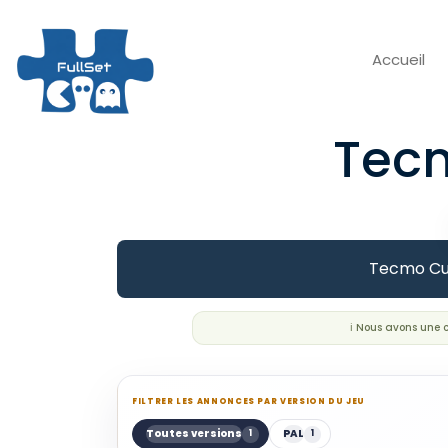
Accueil
Tec
Tecmo Cup 
ℹ️ Nous avons une
FILTRER LES ANNONCES PAR VERSION DU JEU
Toutes versions
PAL
1
1