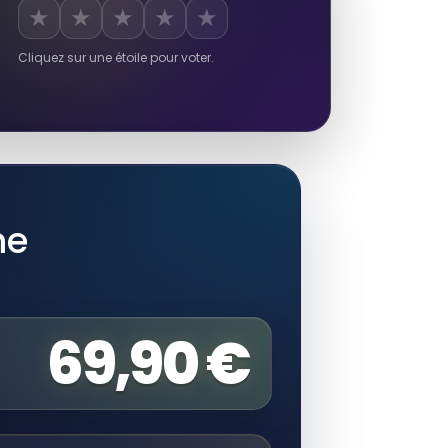
★
★
★
★
★
Cliquez sur une étoile pour voter.
me
69,90 €