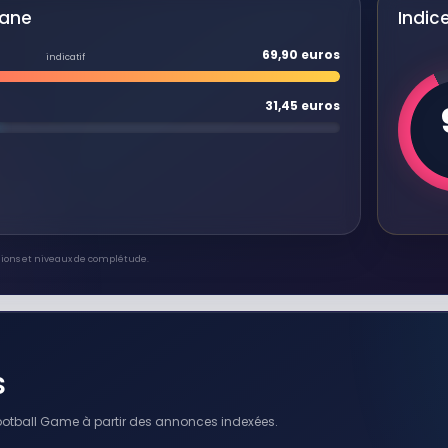
iane
Indice
69,90 euros
indicatif
31,45 euros
gions et niveaux de complétude.
s
otball Game à partir des annonces indexées.