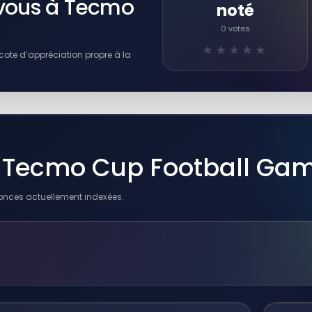
-vous à Tecmo
noté
0 votes
★★★★★
cote d’appréciation propre à la
de Tecmo Cup Football Ga
onces actuellement indexées.