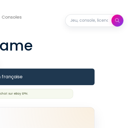
Consoles
Rechercher dans Full Set
Game
n française
chat sur eBay EPN.