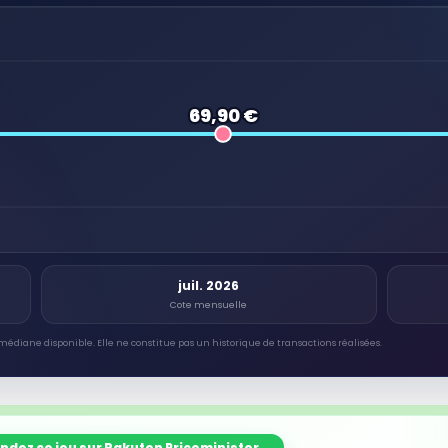
69,90 €
juil. 2026
Cote mensuelle
médiane disponible. Elle ne constitue pas un historique de transactions réalisées.
ndez ce jeu sur Rakuten Priceminister