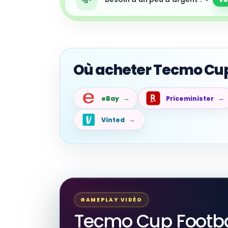
Où acheter Tecmo Cup
eBay
Priceminister
Vinted
GAMEPLAY VIDÉO
Tecmo Cup Footba