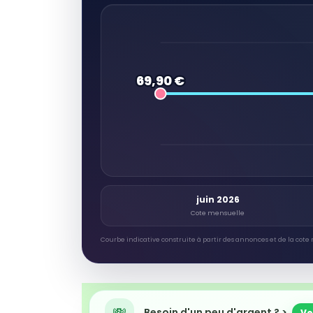
69,90 €
juin 2026
Cote mensuelle
Courbe indicative construite à partir des annonces et de la cote 
Besoin d'un peu d'argent ? >
Ve