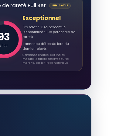
 de rareté Full Set
INDICATIF
Exceptionnel
Prix relatif : 84e percentile.
93
Disponibilité : 99e percentile de
rareté.
1 annonce détectée lors du
/ 100
dernier relevé.
Confiance limitée. Cet indice
mesure la rareté observée sur le
marché, pas le tirage historique.