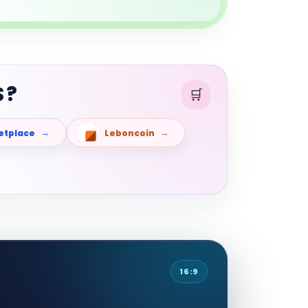
 ?
etplace
Leboncoin
16:9