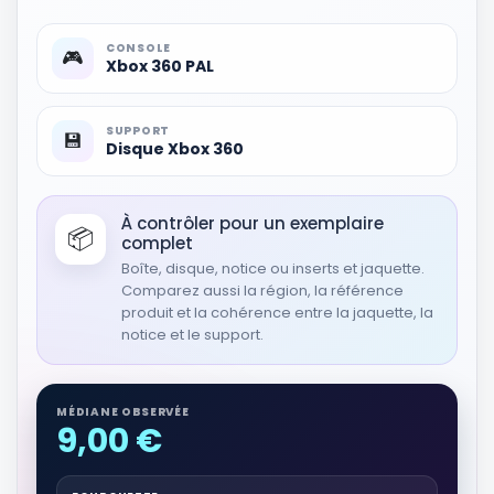
Figurine Skylanders Supercharges
Shark Tank (model 87554888)
CONSOLE
Figurines et objets déco
🎮
Xbox 360 PAL
3,75 EUR
Voir sur Rakuten →
SUPPORT
💾
Disque Xbox 360
PRODUITS DÉRIVÉS
Figurine Skylanders Superchargers
Véhicule Jet Stream (model
87551888)
À contrôler pour un exemplaire
📦
complet
Figurines et objets déco
Boîte, disque, notice ou inserts et jaquette.
5,00 EUR
Comparez aussi la région, la référence
Voir sur Rakuten →
produit et la cohérence entre la jaquette, la
notice et le support.
PRODUITS DÉRIVÉS
Figurine Skylanders Superchargers -
Véhicule de type Eau
MÉDIANE OBSERVÉE
9,00 €
Figurines et objets déco
19,00 EUR
Voir sur Rakuten →