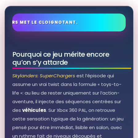
Skylanders superchargers racing
Autres produits liés
6,79 EUR
Voir sur Rakuten →
RÉSULTAT RAKUTEN À VÉRIFIER
Skylanders Superchargers Racing
Pourquoi ce jeu mérite encore
Autres produits liés
qu’on s’y attarde
2,99 EUR
Voir sur Rakuten →
Skylanders: SuperChargers
est l’épisode qui
assume un vrai twist dans la formule « toys-to-
RÉSULTAT RAKUTEN À VÉRIFIER
Skylanders Superchargers - Dark
life »: au lieu de rester uniquement sur l’action-
Spitfire
aventure, il injecte des séquences centrées sur
Autres produits liés
des
véhicules
. Sur Xbox 360 PAL, on retrouve
19,60 EUR
cette sensation typique de la génération: un jeu
Voir sur Rakuten →
pensé pour être immédiat, lisible en salon, avec
un rythme fait de niveaux découpés et
RÉSULTAT RAKUTEN À VÉRIFIER