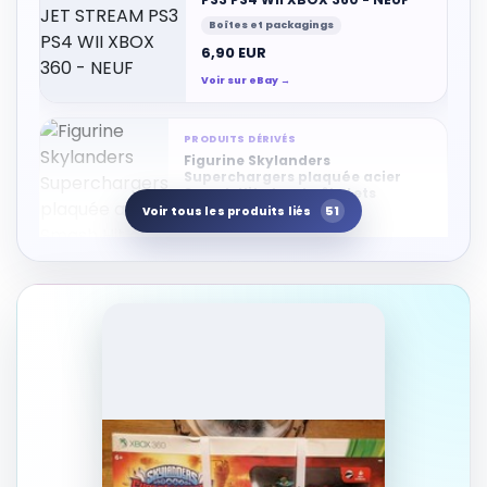
Boîtes et packagings
6,90 EUR
Voir sur eBay →
PRODUITS DÉRIVÉS
Figurine Skylanders
Superchargers plaquée acier
Smash Hit et en boîte Lets
51
Voir tous les produits liés
Boîtes et packagings
4,00 EUR
Voir sur Rakuten →
Jaquettes et inserts
1
RÉSULTAT RAKUTEN À VÉRIFIER
Skylanders superchargers -
Nintendo Wii u - jaquette
uniquement
Jaquettes et inserts
24,90 EUR