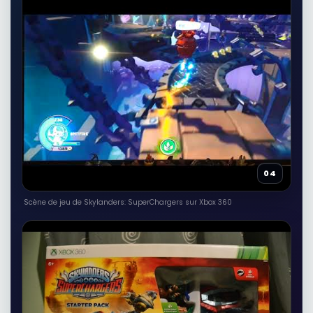
49,90 EUR
Voir sur Rakuten →
RÉSULTAT RAKUTEN À VÉRIFIER
Portail Skylanders SuperChargers /
(Wii, Wii U, PS3, PS4)
Autres produits liés
19,17 EUR
Voir sur Rakuten →
04
RÉSULTAT RAKUTEN À VÉRIFIER
skylanders superchargers portail
pour ps3
Scène de jeu de Skylanders: SuperChargers sur Xbox 360
Autres produits liés
50,00 EUR
Voir sur Rakuten →
RÉSULTAT RAKUTEN À VÉRIFIER
jeux wii u skylanders superchargers