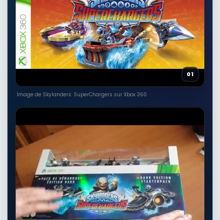
RÉSULTAT RAKUTEN À VÉRIFIER
skylanders superchargers racing
3ds jeu autonome uniquement ds3
Autres produits liés
8,20 EUR
Voir sur Rakuten →
01
RÉSULTAT RAKUTEN À VÉRIFIER
Skylanders superchargers wii u
Image de Skylanders: SuperChargers sur Xbox 360
Autres produits liés
10,00 EUR
Voir sur Rakuten →
RÉSULTAT RAKUTEN À VÉRIFIER
Skylanders SuperChargers Nitro
Soda Skimmer Exclusive Vehicle []
Autres produits liés
95,99 EUR
Voir sur Rakuten →