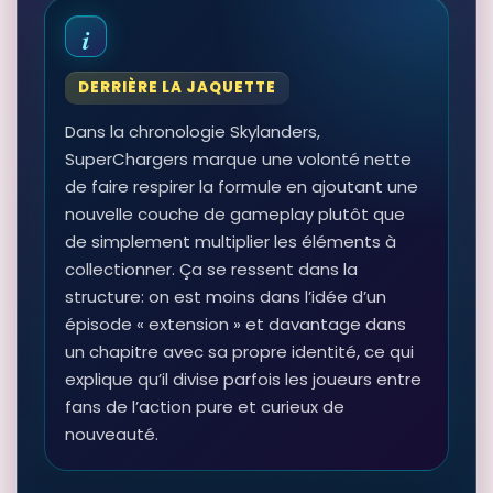
Voir sur Rakuten →
RÉSULTAT RAKUTEN À VÉRIFIER
Skylanders SuperChargers : Drivers
DERRIÈRE LA JAQUETTE
Nightfall
Autres produits liés
Dans la chronologie Skylanders,
79,00 EUR
SuperChargers marque une volonté nette
Voir sur Rakuten →
de faire respirer la formule en ajoutant une
nouvelle couche de gameplay plutôt que
de simplement multiplier les éléments à
collectionner. Ça se ressent dans la
structure: on est moins dans l’idée d’un
épisode « extension » et davantage dans
un chapitre avec sa propre identité, ce qui
explique qu’il divise parfois les joueurs entre
fans de l’action pure et curieux de
nouveauté.