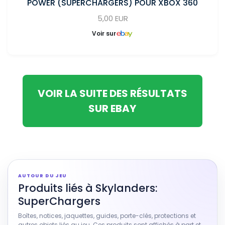
POWER (SUPERCHARGERS) POUR XBOX 360
5,00 EUR
Voir sur
VOIR LA SUITE DES RÉSULTATS
SUR EBAY
AUTOUR DU JEU
Produits liés à Skylanders:
SuperChargers
Boîtes, notices, jaquettes, guides, porte-clés, protections et
autres objets liés au jeu. Ces produits sont affichés à part et