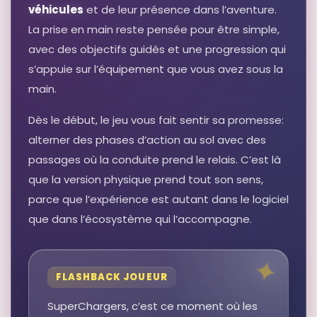
Skylanders Superchargers Vehicle
véhicules
et de leur présence dans l’aventure.
Sun Runner
La prise en main reste pensée pour être simple,
Autres produits liés
avec des objectifs guidés et une progression qui
29,90 EUR
s’appuie sur l’équipement que vous avez sous la
Voir sur Rakuten →
main.
RÉSULTAT RAKUTEN À VÉRIFIER
Dès le début, le jeu vous fait sentir sa promesse:
Skylanders Superchargers Nintendo
Wii + portail
alterner des phases d’action au sol avec des
Autres produits liés
passages où la conduite prend le relais. C’est là
7,85 EUR
que la version physique prend tout son sens,
Voir sur Rakuten →
parce que l’expérience est autant dans le logiciel
que dans l’écosystème qui l’accompagne.
RÉSULTAT RAKUTEN À VÉRIFIER
Skylanders Superchargers Vehicle
Sky Slicer Character Pack By
Activision
Autres produits liés
FLASHBACK JOUEUR
10,00 EUR
SuperChargers, c’est ce moment où les
Voir sur Rakuten →