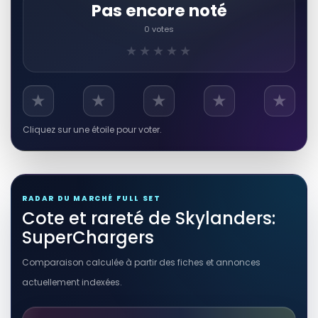
Pas encore noté
18,95 EUR
0 votes
Voir sur Rakuten →
★★★★★
PRODUITS DÉRIVÉS
Figurine Skylanders Supercharges
Dive Bomber Submarine (model
★
★
★
★
★
87548888)
Figurines et objets déco
Cliquez sur une étoile pour voter.
6,25 EUR
Voir sur Rakuten →
PRODUITS DÉRIVÉS
RADAR DU MARCHÉ FULL SET
figurine Skylanders Superchargers
Cote et rareté de Skylanders:
Reef Ripper Vehicle
Figure//activision
SuperChargers
Figurines et objets déco
Comparaison calculée à partir des fiches et annonces
29,85 EUR
actuellement indexées.
Voir sur Rakuten →