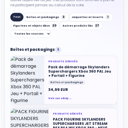
ne participent jamais au calcul de la cote.
3
1
Tout
Boîtes et packagings
Jaquettes et inserts
20
27
Figurines et objets déco
Autres produits liés
Boîtes et packagings
3
PRODUITS DÉRIVÉS
Pack de démarrage Skylanders
Superchargers Xbox 360 PAL Jeu
+ Portail + Figurine
Boîtes et packagings
34,99 EUR
Voir sur eBay →
PRODUITS DÉRIVÉS
PACK FIGURINE SKYLANDERS
SUPERCHARGERS JET STREAM
PS3 PS4 WII XBOX 360 - NEUF