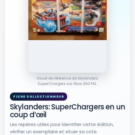
Voir sur Rakuten →
Figurines et objets déco
20
PRODUITS DÉRIVÉS
Figurine Hurricane Jet Vac
Skylanders Superchargers
Figurines et objets déco
34,00 EUR
Voir sur Rakuten →
Visuel de référence de Skylanders:
PRODUITS DÉRIVÉS
SuperChargers sur Xbox 360 PAL.
Portail Skylanders SuperChargers
Wii + Figurine Stealth Elf
FICHE COLLECTIONNEUR
Figurines et objets déco
Skylanders: SuperChargers en un
15,00 EUR
coup d’œil
Voir sur Rakuten →
Les repères utiles pour identifier cette édition,
vérifier un exemplaire et situer sa cote.
PRODUITS DÉRIVÉS