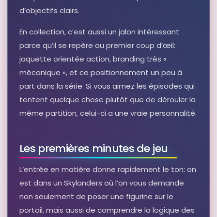
Skylanders superchargers
d’objectifs clairs.
Autres produits liés
55,00 EUR
En collection, c’est aussi un jalon intéressant
Voir sur Rakuten →
parce qu’il se repère au premier coup d’œil:
jaquette orientée action, branding très «
RÉSULTAT RAKUTEN À VÉRIFIER
mécanique », et ce positionnement un peu à
Skylanders superchargers Wii u
part dans la série. Si vous aimez les épisodes qui
Autres produits liés
tentent quelque chose plutôt que de dérouler la
24,90 EUR
même partition, celui-ci a une vraie personnalité.
Voir sur Rakuten →
RÉSULTAT RAKUTEN À VÉRIFIER
Les premières minutes de jeu
Skylanders Supercharger Spitfire
Autres produits liés
L’entrée en matière donne rapidement le ton: on
9,85 EUR
est dans un Skylanders où l’on vous demande
Voir sur Rakuten →
non seulement de poser une figurine sur le
portail, mais aussi de comprendre la logique des
RÉSULTAT RAKUTEN À VÉRIFIER