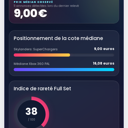
PRODUITS DÉRIVÉS
PRIX MÉDIAN OBSERVÉ
11 annonces détectées lors du dernier relevé
Figurine Skylanders Supercharger
9,00 €
Shark Tank ref / 87554888 activision
Figurines et objets déco
9,90 EUR
Voir sur Rakuten →
Positionnement de la cote médiane
9,00 euros
PRODUITS DÉRIVÉS
Skylanders: SuperChargers
Figurine Skylanders Superchargers
Sky Trophy /model / 87578888
16,08 euros
Médiane Xbox 360 PAL
Figurines et objets déco
6,00 EUR
Voir sur Rakuten →
Indice de rareté Full Set
PRODUITS DÉRIVÉS
Figurine McDonalds Happy Meal
Skylanders Superchargers - Jet Vac
38
- 2016
Figurines et objets déco
/ 100
6,99 EUR