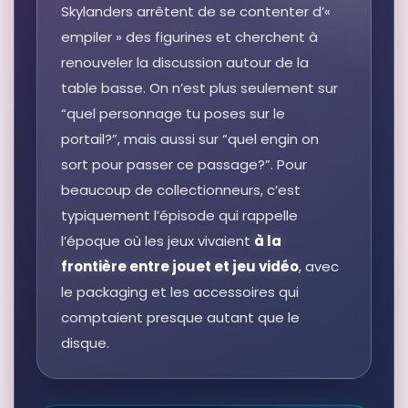
Skylanders arrêtent de se contenter d’«
empiler » des figurines et cherchent à
RÉSULTAT RAKUTEN À VÉRIFIER
Ps3 Skylanders Superchargers Start
renouveler la discussion autour de la
Autres produits liés
table basse. On n’est plus seulement sur
79,90 EUR
“quel personnage tu poses sur le
Voir sur Rakuten →
portail?”, mais aussi sur “quel engin on
sort pour passer ce passage?”. Pour
RÉSULTAT RAKUTEN À VÉRIFIER
beaucoup de collectionneurs, c’est
Sun Runner - Véhicule Skylanders
Superchargers
typiquement l’épisode qui rappelle
Autres produits liés
l’époque où les jeux vivaient
à la
9,90 EUR
frontière entre jouet et jeu vidéo
, avec
Voir sur Rakuten →
le packaging et les accessoires qui
comptaient presque autant que le
RÉSULTAT RAKUTEN À VÉRIFIER
disque.
Skylanders Superchargers Racing
Autres produits liés
29,99 EUR