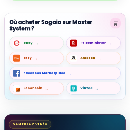
Où acheter Sagaia sur Master
System ?
eBay
Priceminister
etsy
Amazon
Facebook Marketplace
Leboncoin
Vinted
GAMEPLAY VIDÉO