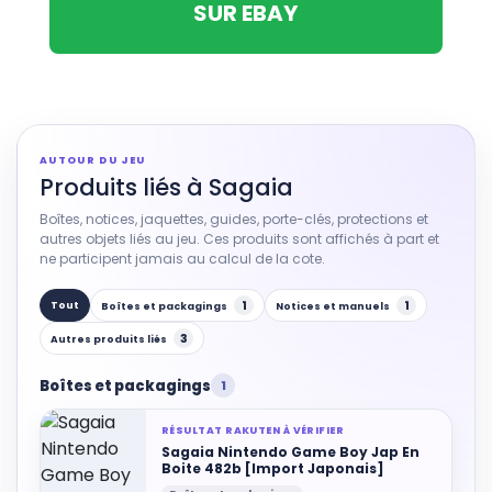
SUR EBAY
AUTOUR DU JEU
Produits liés à Sagaia
Boîtes, notices, jaquettes, guides, porte-clés, protections et
autres objets liés au jeu. Ces produits sont affichés à part et
ne participent jamais au calcul de la cote.
1
1
Tout
Boîtes et packagings
Notices et manuels
3
Autres produits liés
Boîtes et packagings
1
RÉSULTAT RAKUTEN À VÉRIFIER
Sagaia Nintendo Game Boy Jap En
Boite 482b [Import Japonais]