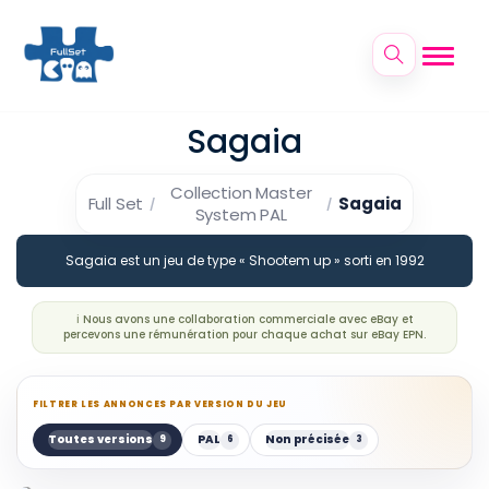
Sagaia
Collection Master
Full Set
Sagaia
System PAL
Sagaia est un jeu de type « Shootem up » sorti en 1992
ℹ️ Nous avons une collaboration commerciale avec eBay et
percevons une rémunération pour chaque achat sur eBay EPN.
FILTRER LES ANNONCES PAR VERSION DU JEU
Toutes versions
PAL
Non précisée
9
6
3