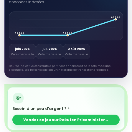
annonces indexées.
80,50 €
79,00 €
79,00 €
juin 2026
juil. 2026
août 2026
Cote mensuelle
Cote mensuelle
Cote mensuelle
Courbe indicative construite à partir des annonces et de la cote médiane
disponible. Elle ne constitue pas un historique de transactions réalisées.
Besoin d'un peu d'argent ? >
Vendez ce jeu sur Rakuten Priceminister