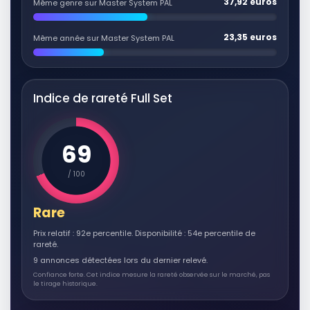
37,92 euros
Même genre sur Master System PAL
23,35 euros
Même année sur Master System PAL
Indice de rareté Full Set
69
/ 100
Rare
Prix relatif : 92e percentile. Disponibilité : 54e percentile de
rareté.
9 annonces détectées lors du dernier relevé.
Confiance forte. Cet indice mesure la rareté observée sur le marché, pas
le tirage historique.