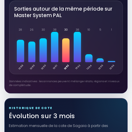
Sorties autour de la même période sur
Master System PAL
28
26
30
38
30
38
10
5
1
1994
1988
1989
1990
1992
1995
1996
1993
1991
Données indicatives : les annonces peuvent mélanger états, régions et niveaux
de complétude.
HISTORIQUE DE COTE
Évolution sur 3 mois
Estimation mensuelle de la cote de Sagaia à partir des