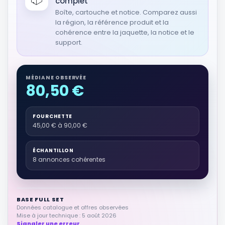
complet
Boîte, cartouche et notice. Comparez aussi
la région, la référence produit et la
cohérence entre la jaquette, la notice et le
support.
MÉDIANE OBSERVÉE
80,50 €
FOURCHETTE
45,00 € à 90,00 €
ÉCHANTILLON
8 annonces cohérentes
BASE FULL SET
Données catalogue et offres observées
Mise à jour technique : 5 août 2026
Signaler une erreur