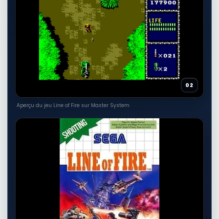
Voir sur Rakuten →
RÉSULTAT RAKUTEN À VÉRIFIER
In the Line of Fire [Ultra HD] Canada
- Import
Autres produits liés
30,68 EUR
02
Voir sur Rakuten →
Aperçu du jeu Line of Fire sur Master System
RÉSULTAT RAKUTEN À VÉRIFIER
In the Line of Fire
Autres produits liés
14,46 EUR
Voir sur Rakuten →
RÉSULTAT RAKUTEN À VÉRIFIER
In the Line of Fire [DVD] Special Ed,
Widescreen
Autres produits liés