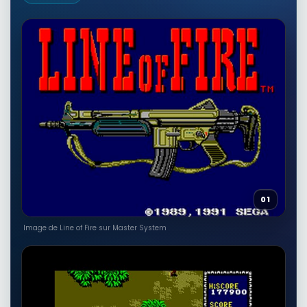
RÉSULTAT RAKUTEN À VÉRIFIER
The Battle of Brandywine: With its
Lines of Battle: the old Flag's
Baptism of Fire, etc.
Autres produits liés
26,34 EUR
Voir sur Rakuten →
RÉSULTAT RAKUTEN À VÉRIFIER
PLAION 1129734 Film Blu-ray
Allemand, Anglais, Français,
Espagnol, Hongrois (In The Line Of
Fire)
Autres produits liés
16,67 EUR
01
Voir sur Rakuten →
Image de Line of Fire sur Master System
RÉSULTAT RAKUTEN À VÉRIFIER
Air Force One / In the Line of Fire
[USA][Blu-Ray] 2 Pack
Autres produits liés
23,22 EUR