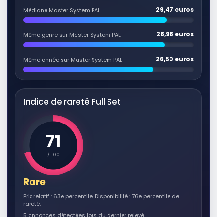
29,47 euros
Médiane Master System PAL
RÉSULTAT RAKUTEN À VÉRIFIER
Best's Key Ratings Of "surplus Line"
Fire Insurance Companies And
Associations Operating In The
28,98 euros
Même genre sur Master System PAL
United States
Autres produits liés
47,60 EUR
26,50 euros
Même année sur Master System PAL
Voir sur Rakuten →
RÉSULTAT RAKUTEN À VÉRIFIER
Indice de rareté Full Set
In the Line of Fire
Autres produits liés
1,59 EUR
71
Voir sur Rakuten →
/ 100
RÉSULTAT RAKUTEN À VÉRIFIER
Best's Key Ratings Of "surplus Line"
Rare
Fire Insurance Companies And
Associations Operating In The
Prix relatif : 63e percentile. Disponibilité : 76e percentile de
United States
rareté.
Autres produits liés
29,72 EUR
5 annonces détectées lors du dernier relevé.