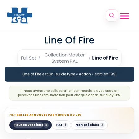
Line Of Fire
Collection Master
Full Set
Line of Fire
System PAL
Line of Fire est un jeu de type « Action » sorti en 1991
ℹ️ Nous avons une collaboration commerciale avec eBay et
percevons une rémunération pour chaque achat sur eBay EPN.
FILTRER LES ANNONCES PAR VERSION DU JEU
Toutes versions
PAL
Non précisée
4
1
3