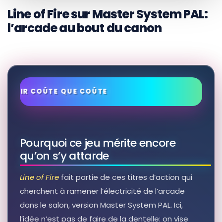
Both Sides of the Fire Line
Line of Fire sur Master System PAL:
Autres produits liés
l’arcade au bout du canon
28,72 EUR
Voir sur Rakuten →
RÉSULTAT RAKUTEN À VÉRIFIER
In the Line of Fire
Autres produits liés
47,40 EUR
Voir sur Rakuten →
Pourquoi ce jeu mérite encore
RÉSULTAT RAKUTEN À VÉRIFIER
In the Line of Fire Larger Than Life
qu’on s’y attarde
[Blu-ray] [Import]
Autres produits liés
Line of Fire
fait partie de ces titres d’action qui
32,19 EUR
cherchent à ramener l’électricité de l’arcade
Voir sur Rakuten →
dans le salon, version Master System PAL. Ici,
l’idée n’est pas de faire de la dentelle: on vise