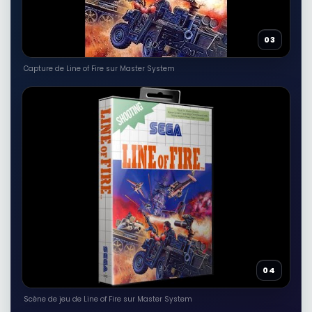
1,90 EUR
Voir sur Rakuten →
03
Capture de Line of Fire sur Master System
RÉSULTAT RAKUTEN À VÉRIFIER
Jean Beauvoir : musique du flm
"cobra" Feel The Heat ( jean
beauvoir) 4'02 / standing in the line
of fire (Jean beauvoir) 3'10
Autres produits liés
3,90 EUR
Voir sur Rakuten →
RÉSULTAT RAKUTEN À VÉRIFIER
Standing in the Line of Fire
Autres produits liés
35,76 EUR
Voir sur Rakuten →
04
RÉSULTAT RAKUTEN À VÉRIFIER
Scène de jeu de Line of Fire sur Master System
Line of Fire