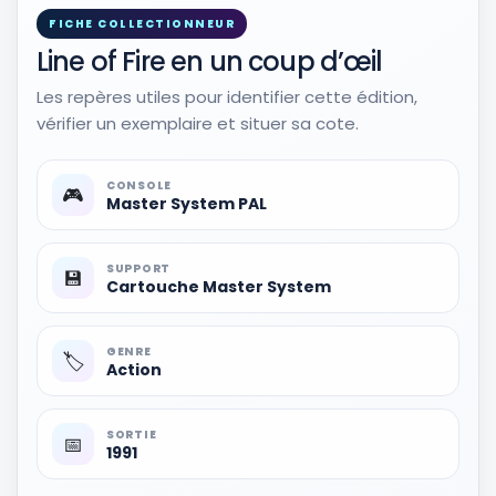
FICHE COLLECTIONNEUR
Line of Fire en un coup d’œil
Les repères utiles pour identifier cette édition,
vérifier un exemplaire et situer sa cote.
CONSOLE
🎮
Master System PAL
SUPPORT
💾
Cartouche Master System
GENRE
🏷️
Action
Voir sur Rakuten →
Jaquettes et inserts
1
SORTIE
📅
1991
RÉSULTAT RAKUTEN À VÉRIFIER
One Line a day In Life Of a