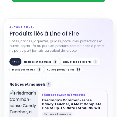
AUTOUR DU JEU
Produits liés à Line of Fire
Boîtes, notices, jaquettes, guides, porte-clés, protections et
autres objets liés au jeu. Ces produits sont affichés à part et
ne participent jamais au calcul de la cote.
3
1
Tout
Notices et manuels
Jaquettes et inserts
2
33
Musiques et OST
Autres produits liés
Notices et manuels
3
RÉSULTAT RAKUTEN À VÉRIFIER
Friedman's Common-sense
Candy Teacher, a Most Complete
Line of Up-to-date Formulas, With
All Instructions in the Art of
Notices et manuels
Making Candies, Both Steam and