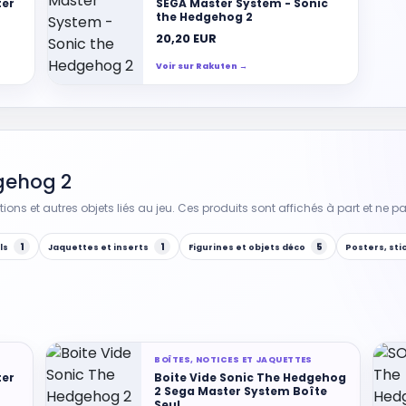
ter
SEGA Master System - Sonic
the Hedgehog 2
20,20 EUR
Voir sur Rakuten →
dgehog 2
ctions et autres objets liés au jeu. Ces produits sont affichés à part et ne 
1
1
5
ls
Jaquettes et inserts
Figurines et objets déco
Posters, sti
BOÎTES, NOTICES ET JAQUETTES
ter
Boite Vide Sonic The Hedgehog
2 Sega Master System Boîte
Seul