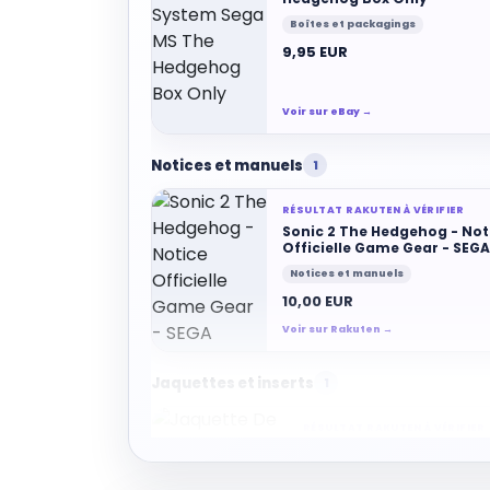
Boîtes et packagings
9,95 EUR
Voir sur eBay →
Notices et manuels
1
RÉSULTAT RAKUTEN À VÉRIFIER
Sonic 2 The Hedgehog - Not
Officielle Game Gear - SEGA
Notices et manuels
10,00 EUR
Voir sur Rakuten →
Jaquettes et inserts
1
RÉSULTAT RAKUTEN À VÉRIFIER
Jaquette De Remplacem
" Sonic The Hedgehog 2 "
Sega - Mega Drive - Pal -