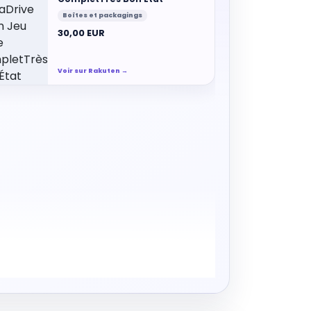
Boîtes et packagings
30,00 EUR
Voir sur Rakuten →