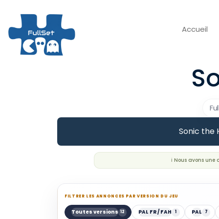
Accueil
So
Ful
Sonic the 
ℹ️ Nous avons une
FILTRER LES ANNONCES PAR VERSION DU JEU
Toutes versions
PAL FR / FAH
PAL
12
1
7