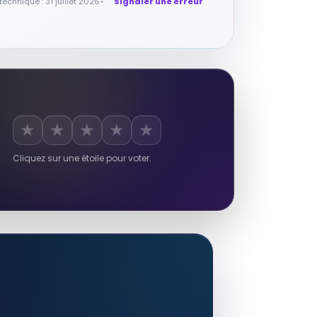
technique : 31 juillet 2026
Signaler une erreur
★
★
★
★
★
Cliquez sur une étoile pour voter.
RÉSULTAT RAKUTEN À VÉRIFIER
Pin's Pins Métal Sonic the
Hedgehog (Réf 2)
Autres produits liés
9,99 EUR