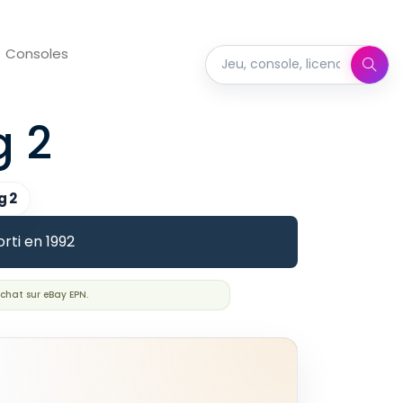
Consoles
Rechercher dans Full Set
g 2
g 2
rti en 1992
chat sur eBay EPN.