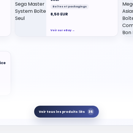
Boîtes et packagings
8,50 EUR
Voir sur eBay →
ice
35
Voir tous les produits liés
ent
 -
 Hq