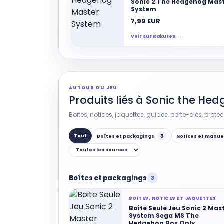
Sonic 2 The Hedgehog Mas
System
7,99 EUR
Voir sur Rakuten →
AUTOUR DU JEU
Produits liés à Sonic the He
Boîtes, notices, jaquettes, guides, porte-clés, prote
3
Tout
Boîtes et packagings
Notices et manue
Boîtes et packagings
3
BOÎTES, NOTICES ET JAQUETTES
Boite Seule Jeu Sonic 2 Mas
System Sega MS The
Hedgehog Box Only