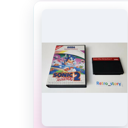
- Sans Boitier Et Sans Jeu
Jaquettes et inserts
3,99 EUR
Voir sur Rakuten →
Figurines et objets déco
5
PRODUITS DÉRIVÉS
Lot de 2 figurines en métal
figurine Sonic the hedgeho
Sonic the hedgehog le
hérisson Rouge the bat la
Figurines et objets déco
chauve-souris
3,00 EUR
Voir sur Rakuten →
RÉSULTAT RAKUTEN À VÉRIFIER
SONIC THE HEDGEHOG Class
Super Sonic 2.5" Figure
Figurines et objets déco
44,99 EUR