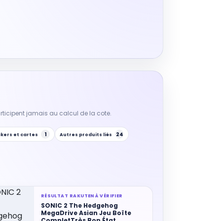
participent jamais au calcul de la cote.
1
24
ckers et cartes
Autres produits liés
RÉSULTAT RAKUTEN À VÉRIFIER
SONIC 2 The Hedgehog
MegaDrive Asian Jeu Boîte
CompletTrès Bon État