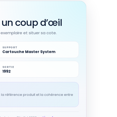
 un coup d’œil
n exemplaire et situer sa cote.
SUPPORT
PRODUITS DÉRIVÉS
Cartouche Master System
Figurine articulée Sonic The
Hedgehog 2.5" Figure
Figurines et objets déco
SORTIE
44,99 EUR
1992
Voir sur Rakuten →
, la référence produit et la cohérence entre